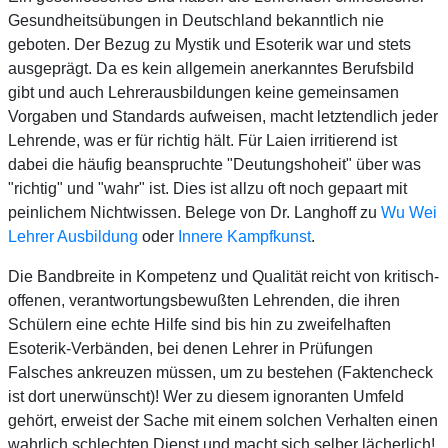
Gesundheitsübungen in Deutschland bekanntlich nie
geboten. Der Bezug zu Mystik und Esoterik war und stets
ausgeprägt. Da es kein allgemein anerkanntes Berufsbild
gibt und auch Lehrerausbildungen keine gemeinsamen
Vorgaben und Standards aufweisen, macht letztendlich jeder
Lehrende, was er für richtig hält. Für Laien irritierend ist
dabei die häufig beanspruchte "Deutungshoheit" über was
"richtig" und "wahr" ist. Dies ist allzu oft noch gepaart mit
peinlichem Nichtwissen. Belege von Dr. Langhoff zu
Wu Wei
Lehrer Ausbildung
oder
Innere Kampfkunst
.
Die Bandbreite in Kompetenz und Qualität reicht von kritisch-
offenen, verantwortungsbewußten Lehrenden, die ihren
Schülern eine echte Hilfe sind bis hin zu zweifelhaften
Esoterik-Verbänden, bei denen Lehrer in Prüfungen
Falsches ankreuzen müssen, um zu bestehen (Faktencheck
ist dort unerwünscht)! Wer zu diesem ignoranten Umfeld
gehört, erweist der Sache mit einem solchen Verhalten einen
wahrlich schlechten Dienst und macht sich selber lächerlich!