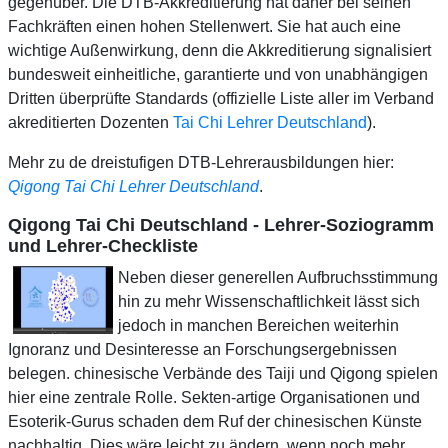
gegenüber. Die DTB-Akkreditierung hat daher bei seinen
Fachkräften einen hohen Stellenwert. Sie hat auch eine
wichtige Außenwirkung, denn die Akkreditierung signalisiert
bundesweit einheitliche, garantierte und von unabhängigen
Dritten überprüfte Standards (offizielle Liste aller im Verband
akreditierten Dozenten
T
ai Chi Lehrer Deutschland
).
Mehr zu de dreistufigen DTB-Lehrerausbildungen hier:
Qigong Tai Chi Lehrer Deutschland
.
Qigong Tai Chi Deutschland - Lehrer-Soziogramm
und Lehrer-Checkliste
Neben dieser generellen Aufbruchsstimmung
hin zu mehr Wissenschaftlichkeit lässt sich
jedoch in manchen Bereichen weiterhin
Ignoranz und Desinteresse an Forschungsergebnissen
belegen. chinesische Verbände des Taiji und Qigong spielen
hier eine zentrale Rolle. Sekten-artige Organisationen und
Esoterik-Gurus schaden dem Ruf der chinesischen Künste
nachhaltig. Dies wäre leicht zu ändern, wenn noch mehr