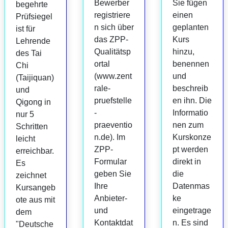
Bewerber
Sie fügen
begehrte
registriere
einen
Prüfsiegel
n sich über
geplanten
ist für
das ZPP-
Kurs
Lehrende
Qualitätsp
hinzu,
des Tai
ortal
benennen
Chi
(www.zent
und
(Taijiquan)
rale-
beschreib
und
pruefstelle
en ihn. Die
Qigong in
-
Informatio
nur 5
praeventio
nen zum
Schritten
n.de). Im
Kurskonze
leicht
ZPP-
pt werden
erreichbar.
Formular
direkt in
Es
geben Sie
die
zeichnet
Ihre
Datenmas
Kursangeb
Anbieter-
ke
ote aus mit
und
eingetrage
dem
Kontaktdat
n. Es sind
"Deutsche