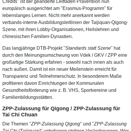
Credits" ist der geänderte Leitfaden Präventiion nun
europäisch ausgerichtet am "Erasmus-Programm" für
lebenslanges Lernen. Nicht mehr anerkannt werden
verbands-interne Ausbildungsleitlinien der Taijiquan-Qigong-
Szene. mit ihren Lobby-Organisationen, Heilslehren und
chinesischen Familien-Dynastien.
Das langjährige DTB-Projekt "
Standards statt Szene
" hat
durch den Meinungsumschwung von Vdek / GKV / ZPP eine
großartige Stärkung erfahren - sowohl nach innen als auch
nach außen. Damit ist ein neuer Meilenstein erreicht für
Transparenz und Teilnehmerschutz. In besonderem Maße
profitieren davon Einrichtungen der Kommunalen
Gesundheitsförderung wie z. B. VHS, Sportvereine und
Familienbildungsstätten.
ZPP-Zulassung für Qigong / ZPP-Zulassung für
Tai Chi Chuan
Die Themen "
ZPP-Zulassung Qigong
" und "
ZPP-Zulassung
Tai Chi (Taijiquan)
" unterliegen stetigen Veränderungen. Wer