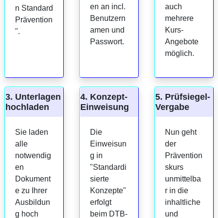
en an incl.
auch
n Standard
Benutzern
mehrere
Prävention
amen und
Kurs-
".
Passwort.
Angebote
möglich.
3. Unterlagen
4. Konzept-
5. Prüfsiegel-
hochladen
Einweisung
Vergabe
Sie laden
Die
Nun geht
alle
Einweisun
der
notwendig
g in
Prävention
en
"Standardi
skurs
Dokument
sierte
unmittelba
e zu Ihrer
Konzepte"
r in die
Ausbildun
erfolgt
inhaltliche
g hoch
beim DTB-
und