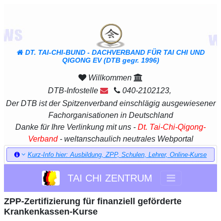
DT. TAI-CHI-BUND - DACHVERBAND FÜR TAI CHI UND
QIGONG EV (DTB gegr. 1996)
Willkommen
DTB-Infostelle
040-2102123,
Der DTB ist der Spitzenverband einschlägig ausgewiesener
Fachorganisationen in Deutschland
Danke für Ihre Verlinkung mit uns -
Dt. Tai-Chi-Qigong-
Verband
- weltanschaulich neutrales Webportal
Kurz-Info hier: Ausbildung, ZPP, Schulen, Lehrer, Online-Kurse
TAI CHI ZENTRUM
ZPP-Zertifizierung für finanziell geförderte
Krankenkassen-Kurse