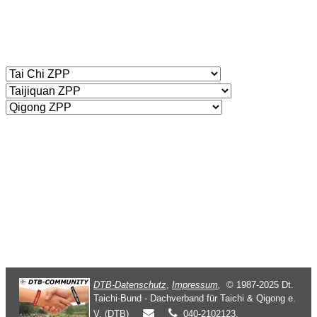
DTB-Datenschutz
,
Impressum
,
© 1987-2025 Dt.
Taichi-Bund - Dachverband für Taichi & Qigong e.
V. (DTB)
040-2102123.