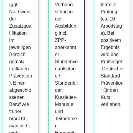
(ggf.
Verband
formale
Nachweis
schon in
Prüfung
der
der
(ca. 10
Zusatzqua
Ausbildun
Arbeitstag
lifikation
g incl.
e). Bei
im
ZPP-
positivem
jeweiligen
anerkannt
Ergebnis
Bereich
er
wird das
gemäß
Stundenve
Prüfsiegel
Leitfaden
rlaufsplän
„Deutscher
Prävention
e /
Standard
). Einen
Stundenbil
Prävention
abgeschlo
der,
“ für den
ssenen
Kursleiter-
Kurs
Beruf wie
Manuale
verliehen.
früher
und
braucht
Teilnehme
man nicht
r-
mehr.
Handouts.