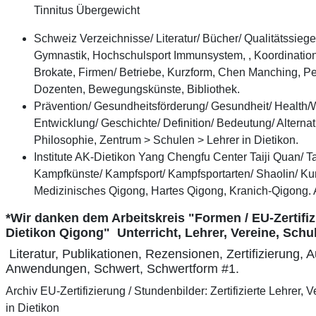
Tinnitus Übergewicht
Schweiz Verzeichnisse/ Literatur/ Bücher/ Qualitätssieg
Gymnastik, Hochschulsport Immunsystem, , Koordination
Brokate, Firmen/ Betriebe, Kurzform, Chen Manching, Peki
Dozenten, Bewegungskünste, Bibliothek.
Prävention/ Gesundheitsförderung/ Gesundheit/ Health/
Entwicklung/ Geschichte/ Definition/ Bedeutung/ Altern
Philosophie, Zentrum > Schulen > Lehrer in Dietikon.
Institute AK-Dietikon Yang Chengfu Center Taiji Quan/ Ta
Kampfkünste/ Kampfsport/ Kampfsportarten/ Shaolin/ Ku
Medizinisches Qigong, Hartes Qigong, Kranich-Qigong
*Wir danken dem Arbeitskreis "Formen / EU-Zertifizi
Dietikon Qigong" Unterricht, Lehrer, Vereine, Schu
Literatur, Publikationen, Rezensionen, Zertifizierung,
A
Anwendungen, Schwert, Schwertform #1.
Archiv EU-Zertifizierung / Stundenbilder: Zertifizierte Lehrer, 
in Dietikon