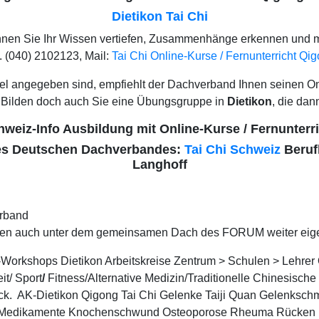
Dietikon Tai Chi
können Sie Ihr Wissen vertiefen, Zusammenhänge erkennen und mit
 (040) 2102123, Mail:
Tai Chi Online-Kurse / Fernunterricht Qi
siegel angegeben sind, empfiehlt der Dachverband Ihnen seinen O
 Bilden doch auch Sie eine Übungsgruppe in
Dietikon
, die da
weiz-Info Ausbildung mit Online-Kurse / Fernunterr
 des Deutschen Dachverbandes:
Tai Chi Schweiz
Berufl
Langhoff
erband
reiben auch unter dem gemeinsamen Dach des FORUM weiter eige
-Workshops Dietikon Arbeitskreise Zentrum > Schulen > Lehrer 
it/ Sport
/
Fitness/Alternative Medizin/Traditionelle Chinesische
uck. AK-Dietikon Qigong Tai Chi Gelenke Taiji Quan Gelenksch
ne Medikamente Knochenschwund Osteoporose Rheuma Rücken