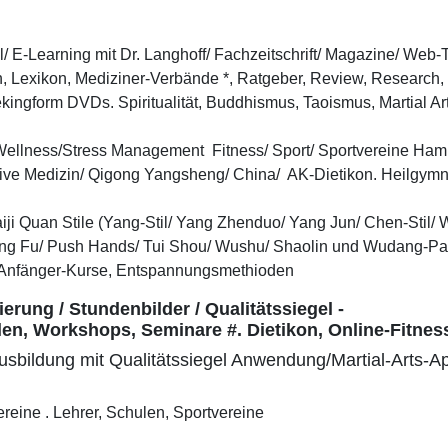
el/ E-Learning mit Dr. Langhoff/ Fachzeitschrift/ Magazine/ We
, Lexikon, Mediziner-Verbände *, Ratgeber, Review, Research, 
ngform DVDs. Spiritualität, Buddhismus, Taoismus, Martial Arts
Wellness/Stress Management Fitness/ Sport/ Sportvereine Ham
ative Medizin/ Qigong Yangsheng/ China/ AK-Dietikon. Heilgymn
iji Quan Stile (Yang-Stil/ Yang Zhenduo/ Yang Jun/ Chen-Stil/ Wu
ng Fu/ Push Hands/ Tui Shou/ Wushu/ Shaolin und Wudang-Pai/
. Anfänger-Kurse, Entspannungsmethioden
erung / Stundenbilder / Qualitätssiegel -
len, Workshops, Seminare #. Dietikon, Online-Fitnes
usbildung mit Qualitätssiegel Anwendung/Martial-Arts-Ap
Vereine . Lehrer, Schulen, Sportvereine