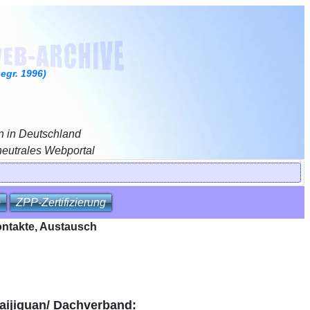
gr. 1996)
n in Deutschland
neutrales Webportal
e
ZPP‑Zertifizierung
Kontakte, Austausch
Taijiquan/ Dachverband: