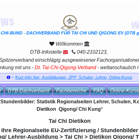
I-CHI-BUND - DACHVERBAND FÜR TAI CHI UND QIGONG EV (DTB ge
Willkommen
DTB-Infostelle
040-2102123,
 Spitzenverband einschlägig ausgewiesener Fachorganisatione
inkung mit uns -
Dt. Tai-Chi-Qigong-Verband
- weltanschaulich 
Kurz-Info hier: Ausbildungen, ZPP, Schulen, Lehrer, Online-Kurse
e
DTB‑Dachverband
Fachbereiche
FAQ
Online‑Kurs
/ Stundenbilder: Statistik Regionalseiten Lehrer, Schulen, 
Dietikon Qigong/ Chi Kung
*
Tai Chi Dietikon
Ihre Regionalseite EU-Zertifizierung / Stundenbilder
ng/ Lehrer-Ausbildung > Tai Chi > Dietikon Qigong/ 