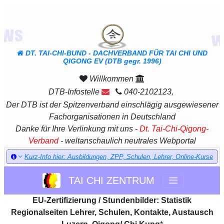
DT. TAI-CHI-BUND - DACHVERBAND FÜR TAI CHI UND
QIGONG EV (DTB gegr. 1996)
Willkommen
DTB-Infostelle
040-2102123,
Der DTB ist der Spitzenverband einschlägig ausgewiesener
Fachorganisationen in Deutschland
Danke für Ihre Verlinkung mit uns -
Dt. Tai-Chi-Qigong-
Verband
- weltanschaulich neutrales Webportal
Kurz-Info hier: Ausbildungen, ZPP, Schulen, Lehrer, Online-Kurse
TAI CHI ZENTRUM
EU-Zertifizierung / Stundenbilder: Statistik
Regionalseiten Lehrer, Schulen, Kontakte, Austausch