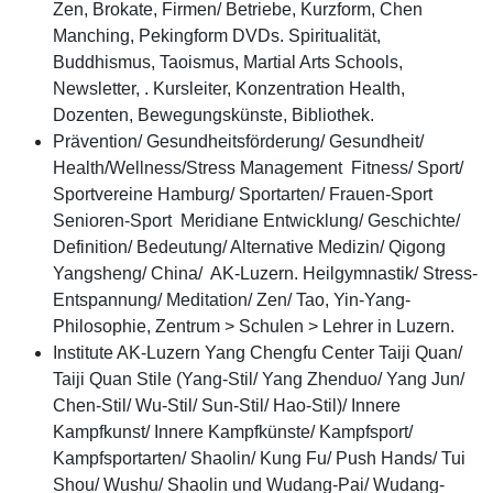
Zen, Brokate, Firmen/ Betriebe, Kurzform, Chen
Manching, Pekingform DVDs. Spiritualität,
Buddhismus, Taoismus, Martial Arts Schools,
Newsletter, . Kursleiter, Konzentration Health,
Dozenten, Bewegungskünste, Bibliothek.
Prävention/ Gesundheitsförderung/ Gesundheit/
Health/Wellness/Stress Management Fitness/ Sport/
Sportvereine Hamburg/ Sportarten/ Frauen-Sport
Senioren-Sport Meridiane Entwicklung/ Geschichte/
Definition/ Bedeutung/ Alternative Medizin/ Qigong
Yangsheng/ China/ AK-Luzern. Heilgymnastik/ Stress-
Entspannung/ Meditation/ Zen/ Tao, Yin-Yang-
Philosophie, Zentrum > Schulen > Lehrer in Luzern.
Institute AK-Luzern Yang Chengfu Center Taiji Quan/
Taiji Quan Stile (Yang-Stil/ Yang Zhenduo/ Yang Jun/
Chen-Stil/ Wu-Stil/ Sun-Stil/ Hao-Stil)/ Innere
Kampfkunst/ Innere Kampfkünste/ Kampfsport/
Kampfsportarten/ Shaolin/ Kung Fu/ Push Hands/ Tui
Shou/ Wushu/ Shaolin und Wudang-Pai/ Wudang-