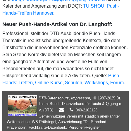
Kalender und Abgrenzung zum DDQT:
TUISHOU: Push-
Hands-Treffen Hannover
.
Neuer Push-Hands-Artikel von Dr. Langhoff:
Professionell stellt der DTB-Ausbilder die Push-Hands-
Thematik in realistische übergreifende Kontexte, die dem
Ernsthaften die innewohnenden Potenziale eröffnen können.
Sein Szene-Korrektiv bietet vielen Menschen seit langem
eine gangbare Alternative und weist eine Fülle von
Besonderheiten auf, die man woanders so nicht findet.
Entsprechend vielfältig sind die Aktivitäten. Quelle:
Push
Hands: Treffen, Online-Kurse, Schulen, Workshops, Forum
.
DTB-Datenschutz
,
Impressum
,
© 1987-2025 Dt.
Taichi-Bund - Dachverband für Taichi & Qigong e.
V. (DTB)
040-2102123.
Gemeinnütziger Verein mit staatlich anerkannter
Weiterbildung, WB-Prüfsiegel, Auszeichnung "Dt. Standard
Prävention", Fachkräfte-Datenbank, Personen-Register,