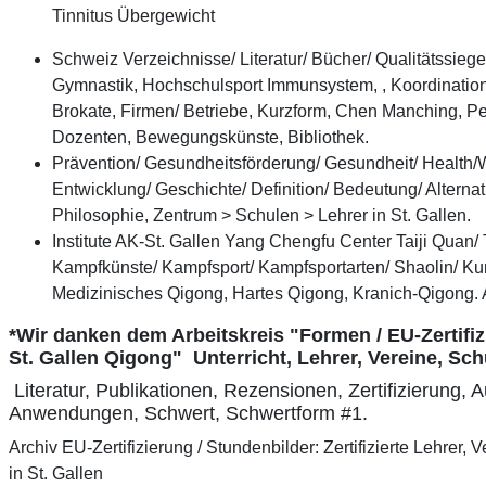
Tinnitus Übergewicht
Schweiz Verzeichnisse/ Literatur/ Bücher/ Qualitätssieg
Gymnastik, Hochschulsport Immunsystem, , Koordination
Brokate, Firmen/ Betriebe, Kurzform, Chen Manching, Peki
Dozenten, Bewegungskünste, Bibliothek.
Prävention/ Gesundheitsförderung/ Gesundheit/ Health/
Entwicklung/ Geschichte/ Definition/ Bedeutung/ Altern
Philosophie, Zentrum > Schulen > Lehrer in St. Gallen.
Institute AK-St. Gallen Yang Chengfu Center Taiji Quan/ 
Kampfkünste/ Kampfsport/ Kampfsportarten/ Shaolin/ Ku
Medizinisches Qigong, Hartes Qigong, Kranich-Qigong
*Wir danken dem Arbeitskreis "Formen / EU-Zertifizi
St. Gallen Qigong" Unterricht, Lehrer, Vereine, Sc
Literatur, Publikationen, Rezensionen, Zertifizierung,
A
Anwendungen, Schwert, Schwertform #1.
Archiv EU-Zertifizierung / Stundenbilder: Zertifizierte Lehrer, 
in St. Gallen