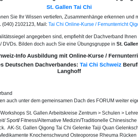
St. Gallen Tai Chi
können Sie Ihr Wissen vertiefen, Zusammenhänge erkennen und mit
 (040) 2102123, Mail:
Tai Chi Online-Kurse / Fernunterricht Qi
Qualitätssiegel angegeben sind, empfiehlt der Dachverband Ihnen
s/ DVDs. Bilden doch auch Sie eine Übungsgruppe in
St. Galle
weiz-Info Ausbildung mit Online-Kurse / Fernunterr
 des Deutschen Dachverbandes:
Tai Chi Schweiz
Berufl
Langhoff
erband
reiben auch unter dem gemeinsamen Dach des FORUM weiter eige
-Workshops St. Gallen Arbeitskreise Zentrum > Schulen > Lehrer
it/ Sport
/
Fitness/Alternative Medizin/Traditionelle Chinesische
uck. AK-St. Gallen Qigong Tai Chi Gelenke Taiji Quan Gelenksc
ne Medikamente Knochenschwund Osteoporose Rheuma Rücken