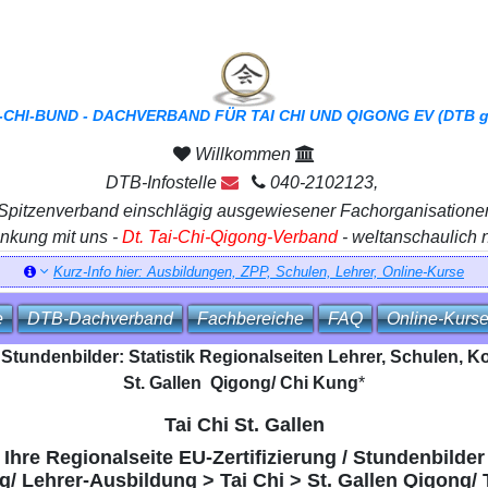
I-CHI-BUND - DACHVERBAND FÜR TAI CHI UND QIGONG EV (DTB ge
Willkommen
DTB-Infostelle
040-2102123,
 Spitzenverband einschlägig ausgewiesener Fachorganisatione
inkung mit uns -
Dt. Tai-Chi-Qigong-Verband
- weltanschaulich 
Kurz-Info hier: Ausbildungen, ZPP, Schulen, Lehrer, Online-Kurse
e
DTB‑Dachverband
Fachbereiche
FAQ
Online‑Kurs
/ Stundenbilder: Statistik Regionalseiten Lehrer, Schulen, 
St. Gallen Qigong/ Chi Kung
*
Tai Chi St. Gallen
Ihre Regionalseite EU-Zertifizierung / Stundenbilder
g/ Lehrer-Ausbildung > Tai Chi > St. Gallen Qigong/