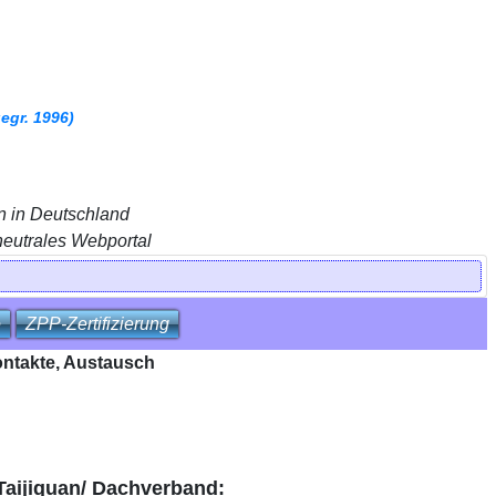
gr. 1996)
n in Deutschland
neutrales Webportal
e
ZPP‑Zertifizierung
Kontakte, Austausch
 Taijiquan/ Dachverband: