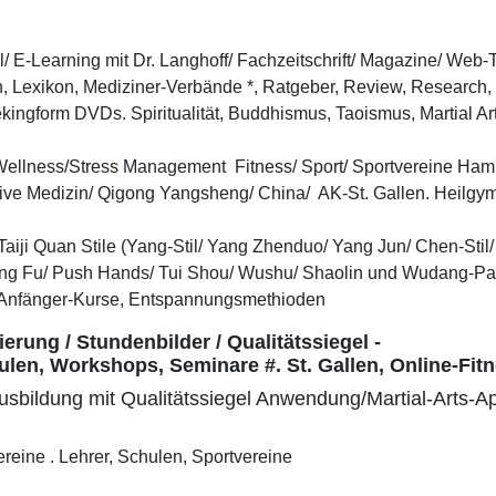
el/ E-Learning mit Dr. Langhoff/ Fachzeitschrift/ Magazine/ We
, Lexikon, Mediziner-Verbände *, Ratgeber, Review, Research, 
ngform DVDs. Spiritualität, Buddhismus, Taoismus, Martial Arts
Wellness/Stress Management Fitness/ Sport/ Sportvereine Ham
ative Medizin/ Qigong Yangsheng/ China/ AK-St. Gallen. Heilgym
Taiji Quan Stile (Yang-Stil/ Yang Zhenduo/ Yang Jun/ Chen-Stil/ 
ng Fu/ Push Hands/ Tui Shou/ Wushu/ Shaolin und Wudang-Pai/
. Anfänger-Kurse, Entspannungsmethioden
erung / Stundenbilder / Qualitätssiegel -
hulen, Workshops, Seminare #. St. Gallen, Online-Fit
usbildung mit Qualitätssiegel Anwendung/Martial-Arts-Ap
Vereine . Lehrer, Schulen, Sportvereine