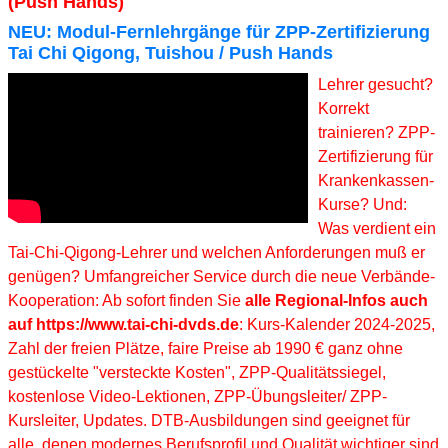
(Push Hands)
NEU: Modul-Fernlehrgänge für ZPP-Zertifizierung
Tai Chi Qigong, Tuishou / Push Hands
Lehrer gesucht?
Korrekt
trainieren? ZPP-
Zertifizierung für
Krankenkassen-
Kurse? Und:
Was verdient ein
Tai-Chi-Qigong-Lehrer und welchen Anforderungen muß er
genügen? Umfangreicher Service durch die neue Verbände-
Kooperation: Ab sofort finden Sie
alle Regional-Infos auch
auf https://www.tai-chi-dvds.de
: Kurs-Kalender 2024-2025,
Zahl der freien Plätze, faire Preise ab 1990 € ganz ohne
gestückelte "versteckte Kosten", ZPP-Qualitätssiegel,
kostenlose Video-Lektionen, ZPP-Übungsleiter/ ZPP-
Kursleiter, Updates. DTB-Ausbildungen sind geeignet für
alle, denen modernes Berufsprofil und Qualität wichtiger sind