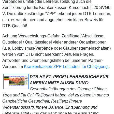
Verbänden umfaßt die Lehrerausbildung auch die
Zertifizierung für die Krankenkassen-Kurse nach § 20 SVGB
V. Die dafür zuständige "ZPP" erkennt jeden DTB-Lehrer an,
d. h. es wurde niemand abgelehnt - ein klarer Beweis für
DTB-Qualität!
Achtung Verwechslungs-Gefahr: Zertifikate / Abschlüsse,
Gütesiegel / Qualitätssiegel vieler anderer Organisationen
(u. a. Lobbyismus-Verbände oder Glaubensgemeinschaften)
werden vom DTB nicht anerkannt! Aktuelle Fragen,
Antworten und Orientierungshilfen bei unserem Partner-
Verband im
Krankenkassen-ZPP-Leitfaden Tai Chi Qigong
.
DTB HILFT: PROFI-LEHRERSUCHE FÜR
ANERKANNTE AUSBILDUNG:
Gesundheitsübungen des Qigong / Chines.
Yoga und Tai Chi (Taijiquan) haben viel zu bieten in puncto
Ganzheitliche Gesundheit, Resilienz (Innere
Widerstandskraft), innere Balance, Entspannung und
Lebensqualität - und das ganz ohne teure Ausrüstung.