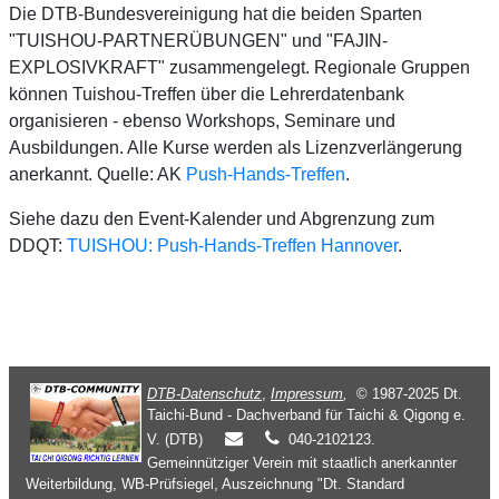
Die DTB-Bundesvereinigung hat die beiden Sparten
"TUISHOU-PARTNERÜBUNGEN" und "FAJIN-
EXPLOSIVKRAFT" zusammengelegt. Regionale Gruppen
können Tuishou-Treffen über die Lehrerdatenbank
organisieren - ebenso Workshops, Seminare und
Ausbildungen. Alle Kurse werden als Lizenzverlängerung
anerkannt. Quelle: AK
Push-Hands-Treffen
.
Siehe dazu den Event-Kalender und Abgrenzung zum
DDQT:
TUISHOU: Push-Hands-Treffen Hannover
.
DTB-Datenschutz
,
Impressum
,
© 1987-2025 Dt.
Taichi-Bund - Dachverband für Taichi & Qigong e.
V. (DTB)
040-2102123.
Gemeinnütziger Verein mit staatlich anerkannter
Weiterbildung, WB-Prüfsiegel, Auszeichnung "Dt. Standard