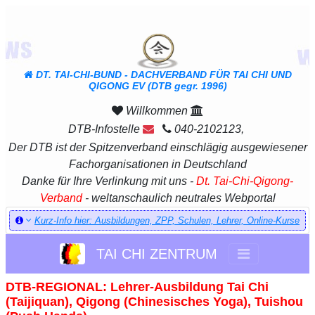
DT. TAI-CHI-BUND - DACHVERBAND FÜR TAI CHI UND
QIGONG EV (DTB gegr. 1996)
Willkommen
DTB-Infostelle
040-2102123,
Der DTB ist der Spitzenverband einschlägig ausgewiesener
Fachorganisationen in Deutschland
Danke für Ihre Verlinkung mit uns -
Dt. Tai-Chi-Qigong-
Verband
- weltanschaulich neutrales Webportal
Kurz-Info hier: Ausbildungen, ZPP, Schulen, Lehrer, Online-Kurse
TAI CHI ZENTRUM
DTB-REGIONAL: Lehrer-Ausbildung Tai Chi
(Taijiquan), Qigong (Chinesisches Yoga), Tuishou