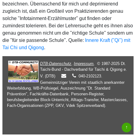
bezeichnen. Überraschend für mich und deprimierend
zugleich ist, daß ein Großteil von Praktizierenden genau
solche "Infotainment-Erzählmuster" gut finden oder
zumindest tolerieren. Bei der Lehrersuche geht es ihnen also
genau genommen nicht um die "richtige Schule" sondern um
die "für sie passende Schule". Quelle:
Innere Kraft ("Qi") mit
Tai Chi und Qigong
.
DTB-Datenschutz
,
Impressum
,
© 1987-2025 Dt.
Taichi-Bund - Dachverband für Taichi & Qigong e.
V. (DTB)
040-2102123.
Gemeinnütziger Verein mit staatlich anerkannter
Weiterbildung, WB-Prüfsiegel, Auszeichnung "Dt. Standard
Prävention", Fachkräfte-Datenbank, Personen-Register,
berufsbegleitender Block-Unterricht, Alltags-Transfer, Masterclasses,
Fach-Organisationen (ZPP, GKV, Vdek Spitzenverband).
↑