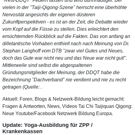
"Rest-DDQT" Federn lassen und wird dünnhäutiger. Bei
vielen in der "Taiji-Qigong-Szene" herrscht eine überhöhte
Nervosität angesichts der eigenen düsteren
Zukunftperspektiven - es ist an der Zeit, die Debatte wieder
vom Kopf auf die Füsse zu stellen. Dies erleichtert den
ernüchternden Rückblick auf die Fakten. Das von anfang an
dilletantische Vorhaben enthielt nach nach Meinung von Dr.
Stephan Langhoff vom DTB "zwar viel Gutes und Neues,
doch das Gute war nicht neu und das Neue war nicht gut!".
Mittlerweile sind selbst die abgespaltenen
Gründungsmitglieder der Meinung, der DDQT habe die
Bezeichnung "Dachverband" nie verdient und nie zu recht
getragen (Quelle: .
Aktuell: Foren, Blogs & Netzwerk-Bildung leicht gemacht:
Fragen & Antworten, News, Videos Tai Chi Taijiquan Qigong:
Neue Youtube/Facebook Netzwerk Bildung Europa.
Update: Yoga-Ausbildung für ZPP /
Krankenkassen