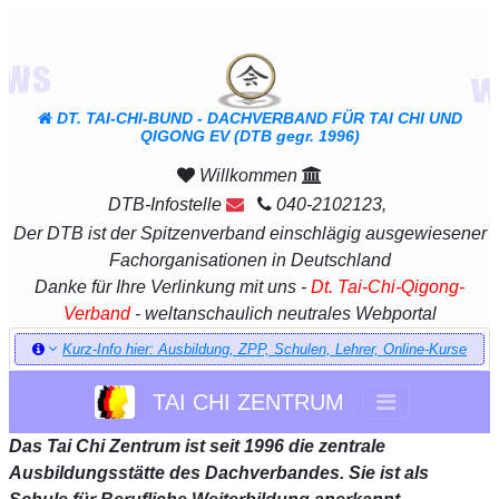
DT. TAI-CHI-BUND - DACHVERBAND FÜR TAI CHI UND
QIGONG EV (DTB gegr. 1996)
Willkommen
DTB-Infostelle
040-2102123,
Der DTB ist der Spitzenverband einschlägig ausgewiesener
Fachorganisationen in Deutschland
Danke für Ihre Verlinkung mit uns -
Dt. Tai-Chi-Qigong-
Verband
- weltanschaulich neutrales Webportal
Kurz-Info hier: Ausbildung, ZPP, Schulen, Lehrer, Online-Kurse
TAI CHI ZENTRUM
Das Tai Chi Zentrum ist seit 1996 die zentrale
Ausbildungsstätte des Dachverbandes. Sie ist als