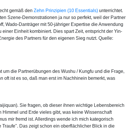
gerecht gemäß den
Zehn Prinzipien (10 Essentials)
unterrichtet.
ten Szene-Demonstrationen ja nur so perfekt, weil der Partner
hoff, Wado-Danträger mit 50-jähriger Expertise die Anwendung
iner Einheit kombiniert. Dies spart Zeit, entspricht der Yin-
Energie des Partners für den eigenen Sieg nutzt. Quelle:
ht um die Partnerübungen des Wushu / Kungfu und die Frage,
 oft ist es so, daß man erst im Nachhinein bemerkt, was
aijiquan). Sie fragen, ob dieser ihnen wichtige Lebensbereich
n Himmel und Erde vieles gibt, was keine Wissenschaft
mus mir fremd ist. Allerdings wende ich mich kategorisch
 Traufe". Das zeigt schon ein oberflächlicher Blick in die