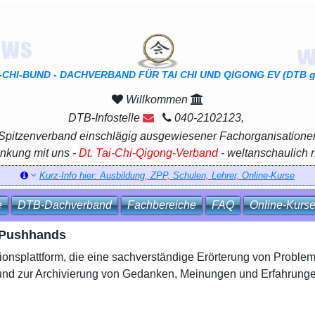
I-CHI-BUND - DACHVERBAND FÜR TAI CHI UND QIGONG EV (DTB ge
Willkommen
DTB-Infostelle
040-2102123,
 Spitzenverband einschlägig ausgewiesener Fachorganisatione
inkung mit uns -
Dt. Tai-Chi-Qigong-Verband
- weltanschaulich 
Kurz-Info hier: Ausbildung, ZPP, Schulen, Lehrer, Online-Kurse
e
DTB‑Dachverband
Fachbereiche
FAQ
Online‑Kurs
/ Pushhands
onsplattform, die eine sachverständige Erörterung von Problem
 und zur Archivierung von Gedanken, Meinungen und Erfahrunge