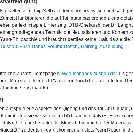
tverteidigung
Nur selten wird Taiji-Selbstverteidigung realistisch und sach
Zumeist funktionieren die auf Taijiquan basierenden, eng-gefaß
eben perfekt mitspielt. Hier zeigt DTB-Chefausbilder Dr. Lang
einer grundlegenden Technik, die Neutralisieren und Kontern zu e
Yang-Philosophie und braucht überdies keine Kraft, da sie die 
Tuishou: Push-Hands-Forum: Treffen, Training, Ausbildung
.
ilfreiche Zusatz-Homepage
www.pushhands-tuishou.de/
. Es ge
. Man sollte hier nicht "aus dem Bauch heraus" urteilen. Denn
 Tuishou / Pushhands).
n)
en auf spirituelle Aspekte des Qigong und des Tai Chi Chuan (T
 kommt. Und sie weisen zu recht darauf hin, daß es es zwische
, daß ich ein hoch-spritueller Mensch bin und bloßer Materialis
eligiosität" zu deuten - damit kommt man stets "vom Regen in die