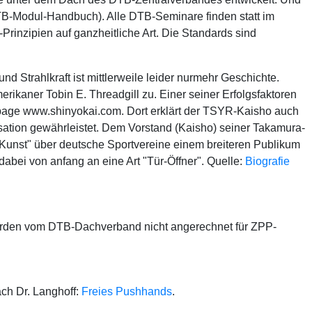
DTB-Modul-Handbuch). Alle DTB-Seminare finden statt im
rinzipien auf ganzheitliche Art. Die Standards sind
nd Strahlkraft ist mittlerweile leider nurmehr Geschichte.
aner Tobin E. Threadgill zu. Einer seiner Erfolgsfaktoren
epage www.shinyokai.com. Dort erklärt der TSYR-Kaisho auch
isation gewährleistet. Dem Vorstand (Kaisho) seiner Takamura-
n Kunst" über deutsche Sportvereine einem breiteren Publikum
bei von anfang an eine Art "Tür-Öffner". Quelle:
Biografie
erden vom DTB-Dachverband nicht angerechnet für ZPP-
ch Dr. Langhoff:
Freies Pushhands
.