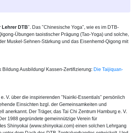
r Lehrer DTB
". Das "Chinesische Yoga", wie es im DTB-
 Qigong-Übungen taoistischer Prägung (Tao-Yoga) und solche,
Ziel der Muskel-Sehnen-Stärkung und das Eisenhemd-Qigong mit
 Bildung Ausbildung/ Kassen-Zertifizierung:
Die Taijiquan-
V. über die inspirierenden "Nairiki-Essentials" persönlich
fgehende Einsichten bzgl. der Gemeinsamkeiten und
ll anerkannt. Der Träger, das Tai Chi Zentrum Hamburg e. V.
 Der 1988 gegründete gemeinnützige Verein für
 des Shinyokai (www.shinyokai.com) einen solchen Lehrgang
te unter dem Dach des DTB-Zentralverbandes entwickelt. Und