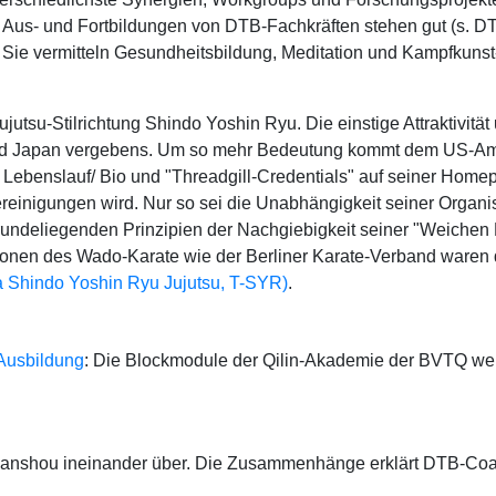
r Aus- und Fortbildungen von DTB-Fachkräften stehen gut (s. 
Sie vermitteln Gesundheitsbildung, Meditation und Kampfkunst-P
tsu-Stilrichtung Shindo Yoshin Ryu. Die einstige Attraktivität u
d Japan vergebens. Um so mehr Bedeutung kommt dem US-Amerik
 Lebenslauf/ Bio und "Threadgill-Credentials" auf seiner Hom
Vereinigungen wird. Nur so sei die Unabhängigkeit seiner Organ
zugrundeliegenden Prinzipien der Nachgiebigkeit seiner "Weiche
nen des Wado-Karate wie der Berliner Karate-Verband waren da
ha Shindo Yoshin Ryu Jujutsu, T-SYR)
.
Ausbildung
: Die Blockmodule der Qilin-Akademie der BVTQ w
Sanshou ineinander über. Die Zusammenhänge erklärt DTB-Coa