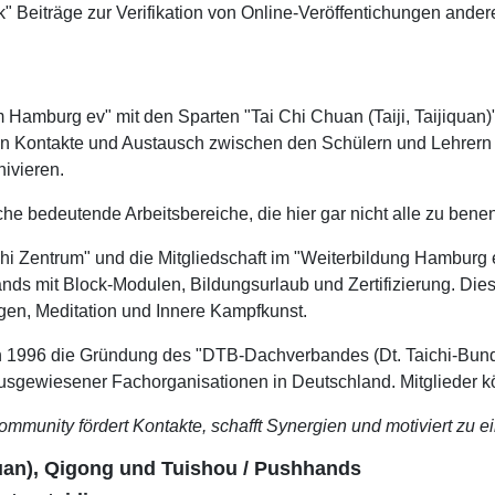
 Beiträge zur Verifikation von Online-Veröffentichungen ande
 Hamburg ev" mit den Sparten "Tai Chi Chuan (Taiji, Taijiqua
einen Kontakte und Austausch zwischen den Schülern und Lehrer
ivieren.
e bedeutende Arbeitsbereiche, die hier gar nicht alle zu bene
hi Zentrum" und die Mitgliedschaft im "Weiterbildung Hamburg ev
s mit Block-Modulen, Bildungsurlaub und Zertifizierung. Dies
ngen, Meditation und Innere Kampfkunst.
ten 1996 die Gründung des "DTB-Dachverbandes (Dt. Taichi-Bund
usgewiesener Fachorganisationen in Deutschland. Mitglieder k
mmunity fördert Kontakte, schafft Synergien und motiviert zu ei
uan), Qigong und Tuishou / Pushhands