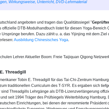
en, Wirkungsweise, Unterricht, DVD-Lehrmaterial
schland angeboten und tragen das Qualitätssiegel "
Geprüfte
 offizielle DTB-Modulhandbuch listet für diesen Yoga-Bereich
che Ursprünge berufen. Dazu zählt u. a. das Yijinjing mit dem 
erlesen:
Ausbildung Chinesisches Yoga
.
chulen Lehrer Aktueller Boom: Freie Taijiquan Qigong Netzwerk
E. Threadgill
kaner Tobin E. Threadgill für das Tai-Chi-Zentrum Hamburg e. 
zum traditionellen Curriculum des T-SYR. Es ergaben sich tie
 sind Threadgills Lehrgänge als DTB-Lizenzverlängerung offizie
d und seit 1994 Träger des Prüfsiegels Weiterbildung Hamburg.
deutschen Einrichtungen, bei denen der renommierte Präsident
nterschiedlichste Synergien, Workgroups und Forschungsprojek