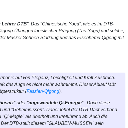
r Lehrer DTB
". Das "Chinesische Yoga", wie es im DTB-
 Qigong-Übungen taoistischer Prägung (Tao-Yoga) und solche,
Ziel der Muskel-Sehnen-Stärkung und das Eisenhemd-Qigong mit
monie auf von Eleganz, Leichtigkeit und Kraft-Ausbruch.
 daß das Auge es nicht mehr wahrnimmt. Dieser Ablauf läßt
rperstruktur (
Faszien-Qigong
).
Einsatz
" oder "
angewendete Qi-Energie
".
Doch diese
t und "
Geheimnissen". Daher lehnt der DTB-Dachverband
 "Qi-Magie" als überholt und irreführend ab. Auch die
rlegt. Der DTB-stellt diesem "GLAUBEN-MÜSSEN" sein