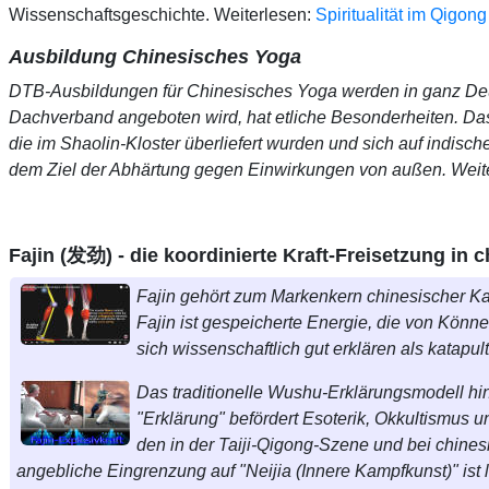
Wissenschaftsgeschichte. Weiterlesen:
Spiritualität im Qigon
Ausbildung Chinesisches Yoga
DTB-Ausbildungen für Chinesisches Yoga werden in ganz Deut
Dachverband angeboten wird, hat etliche Besonderheiten. Das
die im Shaolin-Kloster überliefert wurden und sich auf indis
dem Ziel der Abhärtung gegen Einwirkungen von außen. Weit
Fajin (发劲) - die koordinierte Kraft-Freisetzung in
Fajin gehört zum Markenkern chinesischer Ka
Fajin ist gespeicherte Energie, die von Könne
sich wissenschaftlich gut erklären als katapul
Das traditionelle Wushu-Erklärungsmodell hin
"Erklärung" befördert Esoterik, Okkultismus
den in der Taiji-Qigong-Szene und bei chinesi
angebliche Eingrenzung auf "Neijia (Innere Kampfkunst)" ist