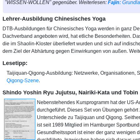
"WISSEN-WOLLEN" gegenüber. Weiterlesen:
Fajin:
Grundlag
Lehrer-Ausbildung Chinesisches Yoga
DTB-Ausbildungen für Chinesisches Yoga werden in ganz Deut
Dachverband angeboten wird, hat etliche Besonderheiten. Das
die im Shaolin-Kloster überliefert wurden und sich auf indis
dem Ziel der Abhärtung gegen Einwirkungen von außen. Weit
Lesetipp:
Taijiquan-Qigong-Ausbildung: Netzwerke, Organisationen, S
Qigong-Szene
.
Shindo Yoshin Ryu Jujutsu, Nairiki-Kata und Tobin 
Nebenstehendes Kursprogramm hat der US-Ameri
durchgeführt. Dieses Set von Übungen gehört 
Unterschiede zu Taijiquan und Qigong. Seither
ist seit 1989 Mitglied im Hamburger Sportbun
Gesundheitssport ist einer der ganz wenigen 
durchführte. Inzwischen haben sich daraus u