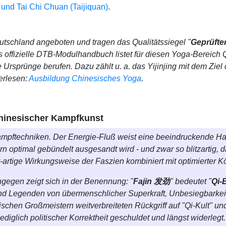
g und Tai Chi Chuan (Taijiquan)
.
schland angeboten und tragen das Qualitätssiegel "
Geprüfte
 offizielle DTB-Modulhandbuch listet für diesen Yoga-Bereich
che Ursprünge berufen. Dazu zählt u. a. das Yijinjing mit dem 
erlesen:
Ausbildung Chinesisches Yoga
.
 chinesischer Kampfkunst
mpftechniken. Der Energie-Fluß weist eine beeindruckende Har
rn optimal gebündelt ausgesandt wird - und zwar so blitzartig,
t-artige Wirkungsweise der Faszien kombiniert mit optimierter Kö
gegen zeigt sich in der Benennung: "
Fajin 发劲
" bedeutet "
Qi-
 und Legenden von
übermenschlicher Superkraft, Unbesiegbarkei
schen Großmeistern weitverbreiteten Rückgriff auf "Qi-Kult" und
 lediglich politischer Korrektheit geschuldet und längst wide