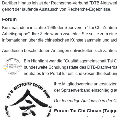
Darüber hinaus leistet der Recherche-Verbund "DTB-Netzwerk"
gehört der laufende Austausch von Recherche-Ergebnisse.
Forum
Kurz nachdem im Jahre 1989 der Sportverein "Tai Chi Zentrum
Arbeitsgruppe". Ihre Ziele waren zweierlei: Sie sollte zum 
Informationen über die chinesischen Künste sammeln und arch
Aus diesen bescheidenen Anfängen entwickelten sich zahlreich
Ein Highlight war die "Qualitätsgemeinschaft Tai C
bundesweite Schulungsstätte des DTB-Dachverband
neutrales Info-Portal für östliche Gesundheitsübu
Ihre Mitgliedsvereine unterstütz
der Spitzenverband einschlägig a
Der lebendige Austausch in der Co
Forum Tai Chi Chuan (Taijq